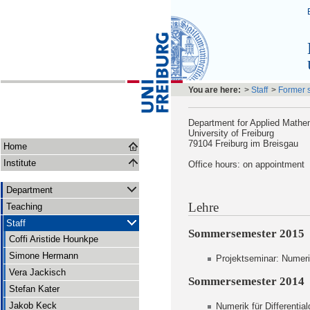
You are here:
>
Staff
>
Former s
Department for Applied Mathe
University of Freiburg
79104 Freiburg im Breisgau
Home
Institute
Office hours: on appointment
Department
Lehre
Teaching
Staff
Sommersemester 2015
Coffi Aristide Hounkpe
Simone Hermann
Projektseminar: Numerik
Vera Jackisch
Sommersemester 2014
Stefan Kater
Jakob Keck
Numerik für Differentia