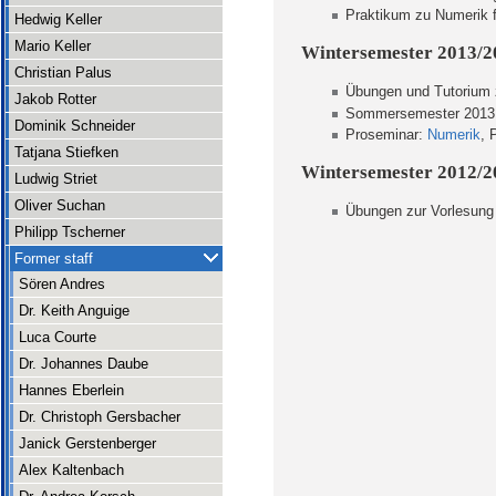
Praktikum zu Numerik fü
Hedwig Keller
Mario Keller
Wintersemester 2013/2
Christian Palus
Übungen und Tutorium zu
Jakob Rotter
Sommersemester 2013
Dominik Schneider
Proseminar:
Numerik
, 
Tatjana Stiefken
Wintersemester 2012/2
Ludwig Striet
Oliver Suchan
Übungen zur Vorlesun
Philipp Tscherner
Former staff
Sören Andres
Dr. Keith Anguige
Luca Courte
Dr. Johannes Daube
Hannes Eberlein
Dr. Christoph Gersbacher
Janick Gerstenberger
Alex Kaltenbach