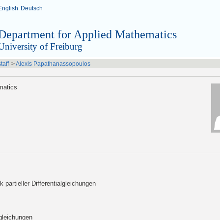
English
Deutsch
Department for Applied Mathematics
University of Freiburg
taff
>
Alexis Papathanassopoulos
matics
 partieller Differentialgleichungen
lgleichungen