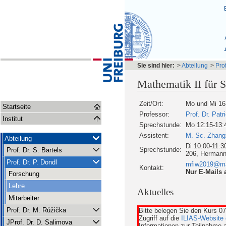
Sie sind hier:
>
Abteilung
>
Prof
Mathematik II für S
Zeit/Ort:
Mo und Mi 16-
Startseite
Professor:
Prof. Dr. Patr
Institut
Sprechstunde:
Mo 12:15-13:
Assistent:
M. Sc. Zhang
Abteilung
Di 10:00-11:3
Sprechstunde:
Prof. Dr. S. Bartels
206, Hermann-
Prof. Dr. P. Dondl
mfiw2019@mat
Kontakt:
Nur E-Mails 
Forschung
Lehre
Aktuelles
Mitarbeiter
Prof. Dr. M. Růžička
Bitte belegen Sie den Kurs 
Zugriff auf die
ILIAS-Website 
JProf. Dr. D. Salimova
Informationen zur Teilnahme a