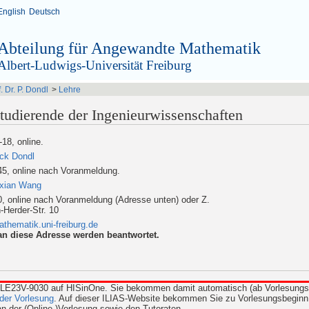
English
Deutsch
Abteilung für Angewandte Mathematik
Albert-Ludwigs-Universität Freiburg
. Dr. P. Dondl
>
Lehre
tudierende der Ingenieurwissenschaften
18, online.
ick Dondl
45, online nach Voranmeldung.
xian Wang
0, online nach Voranmeldung (Adresse unten) oder Z.
Herder-Str. 10
hematik.uni-freiburg.de
an diese Adresse werden beantwortet.
07LE23V-9030 auf HISinOne. Sie bekommen damit automatisch (ab Vorlesungs
der Vorlesung
. Auf dieser ILIAS-Website bekommen Sie zu Vorlesungsbeginn 
n der (Online-)Vorlesung sowie den Tutoraten.