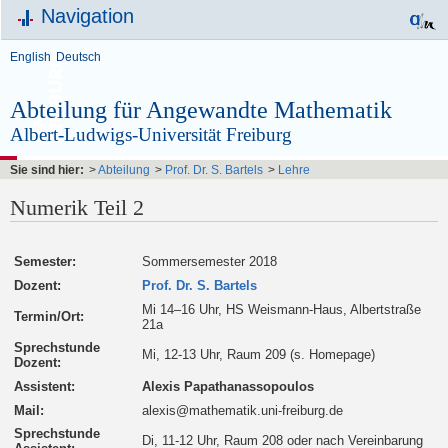
Navigation
English
Deutsch
Abteilung für Angewandte Mathematik
Albert-Ludwigs-Universität Freiburg
Sie sind hier:
>
Abteilung
>
Prof. Dr. S. Bartels
>
Lehre
Numerik Teil 2
Semester:
Sommersemester 2018
Dozent:
Prof. Dr. S. Bartels
Mi 14–16 Uhr, HS Weismann-Haus, Albertstraße
Termin/Ort:
21a
Sprechstunde
Mi, 12-13 Uhr, Raum 209 (s. Homepage)
Dozent:
Assistent:
Alexis Papathanassopoulos
Mail:
alexis@mathematik.uni-freiburg.de
Sprechstunde
Di, 11-12 Uhr, Raum 208 oder nach Vereinbarung