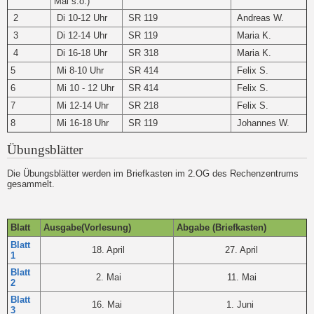
Mai s.o.)
2
Di 10-12 Uhr
SR 119
Andreas W.
3
Di 12-14 Uhr
SR 119
Maria K.
4
Di 16-18 Uhr
SR 318
Maria K.
5
Mi 8-10 Uhr
SR 414
Felix S.
6
Mi 10 - 12 Uhr
SR 414
Felix S.
7
Mi 12-14 Uhr
SR 218
Felix S.
8
Mi 16-18 Uhr
SR 119
Johannes W.
Übungsblätter
Die Übungsblätter werden im Briefkasten im 2.OG des Rechenzentrums
gesammelt.
Blatt
Ausgabe(Vorlesung)
Abgabe (Briefkasten)
Blatt
18. April
27. April
1
Blatt
2. Mai
11. Mai
2
Blatt
16. Mai
1. Juni
3