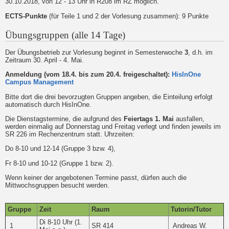
30.10.2018, von 12 - 13 Uhr in R208 im RZ möglich.
ECTS-Punkte
(für Teile 1 und 2 der Vorlesung zusammen): 9 Punkte
Übungsgruppen (alle 14 Tage)
Der Übungsbetrieb zur Vorlesung beginnt in Semesterwoche
3
, d.h. im
Zeitraum 30. April - 4. Mai.
Anmeldung (vom 18.4. bis zum 20.4. freigeschaltet):
HisInOne
Campus Management
Bitte dort die drei bevorzugten Gruppen angeben, die Einteilung erfolgt
automatisch durch HisInOne.
Die Dienstagstermine, die aufgrund des
Feiertags 1. Mai
ausfallen,
werden einmalig auf Donnerstag und Freitag verlegt und finden jeweils im
SR 226 im Rechenzentrum statt. Uhrzeiten:
Do 8-10 und 12-14 (Gruppe 3 bzw. 4),
Fr 8-10 und 10-12 (Gruppe 1 bzw. 2).
Wenn keiner der angebotenen Termine passt, dürfen auch die
Mittwochsgruppen besucht werden.
Gruppe
Zeit
Raum
Tutorin/Tutor
Di 8-10 Uhr (1.
1
SR 414
Andreas W.