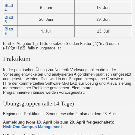
Blatt
6. Juni
15. Juni
4
Blatt
20. Juni
29. Juni
5
Blatt
4. Juli
13. Juli
6
Blatt 2, Aufgabe 1(i): Bitte ersetzen Sie den Faktor (-1)^(n/2) durch
(-1)^{(n+1)/2}, falls n ungerade ist
Praktikum
In der praktischen Übung zur Numerik-Vorlesung sollen die in der
Vorlesung entwickelten und analysierten Algorithmen praktisch umgesetzt
und getestet werden. Dies wird in der Programmiersprache C sowie mit
Hilfe der kommerziellen Software MATLAB zur Lösung und Visualisierung
mathematischer Probleme geschehen. Elementare
Programmierkenntnisse werden vorausgesetzt.
Übungsgruppen (alle 14 Tage)
Beginn des Praktikums: Semesterwoche 2, also ab dem 23. April.
Anmeldung (vom 18. April bis zum 20. April freigeschaltet):
HisInOne Campus Management