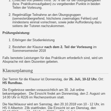
Erreichen von jeweils mind. 50 % der für die Übungsaufgaben
(bzw. Praktikumsaufgaben) zu vergebenden Punkte in beiden
Teilen der Vorlesung.
Regelmäßige Teilnahme an den Übungsgruppen
(semesterübergreifend, höchstens zweimaliges Fehlen) und
mindestens einmal vorrechnen, sowie jeder Aufforderung dazu
seitens der Tutoren nachzukommen.
Prüfungsleistung:
Erbringen der Studienleistung
Bestehen der Klausur
nach dem 2. Teil der Vorlesung
im
Sommersemester 2018
Falls benotete Leistungen für das Praktikum erforderlich sind, wird um
Absprache mit dem Dozenten gebeten.
Klausurplanung
Der Termin für die Klausur ist Donnerstag, der
26. Juli, 10-12 Uhr.
Ort:
HS Rundbau.
Die Ergebnisse werden voraussichtlich am 30. Juli online
bekanntgegeben. Die Einsicht findet am Donnerstag, den 2. August um
14:00 Uhr in R226 im Rechenzentrum statt.
Die Nachklausur wird am Samstag, den 20.10.2018 von 10 - 12 Uhr, im
HS II Albertstr. 23b stattfinden. Die Einsicht ist am Dienstag, den