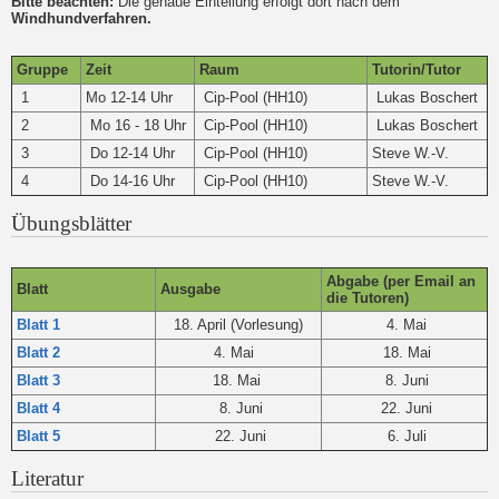
Bitte beachten:
Die genaue Einteilung erfolgt dort nach dem
Windhundverfahren.
Gruppe
Zeit
Raum
Tutorin/Tutor
1
Mo 12-14 Uhr
Cip-Pool (HH10)
Lukas Boschert
2
Mo 16 - 18 Uhr
Cip-Pool (HH10)
Lukas Boschert
3
Do 12-14 Uhr
Cip-Pool (HH10)
Steve W.-V.
4
Do 14-16 Uhr
Cip-Pool (HH10)
Steve W.-V.
Übungsblätter
Abgabe (per Email an
Blatt
Ausgabe
die Tutoren)
Blatt 1
18. April (Vorlesung)
4. Mai
Blatt 2
4. Mai
18. Mai
Blatt 3
18. Mai
8. Juni
Blatt 4
8. Juni
22. Juni
Blatt 5
22. Juni
6. Juli
Literatur